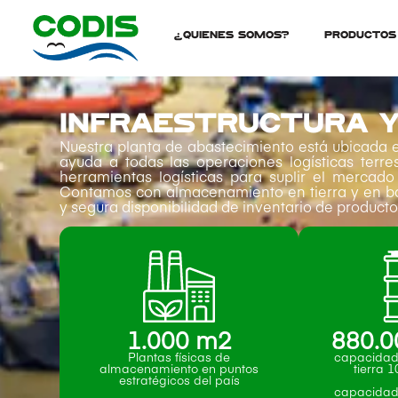
¿Quienes Somos?
Productos
INFRAESTRUCTURA Y
Nuestra planta de abastecimiento está ubicada 
ayuda a todas las operaciones logísticas terre
herramientas logísticas para suplir el mercad
Contamos con almacenamiento en tierra y en ba
y segura disponibilidad de inventario de producto
1.000
 m2
880.0
Plantas físicas de
capacidad
almacenamiento en puntos
tierra 
estratégicos del país
capacidad