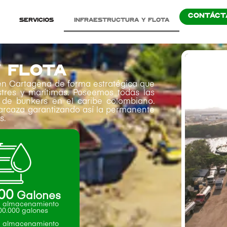
CONTÁCT
Servicios
Infraestructura y Flota
 FLOTA
en Cartagena de forma estratégica que
stres y marítimas. Poseemos todas las
o de bunkers en el caribe colombiano.
rcaza garantizando así la permanente
s.
00
 Galones
 almacenamiento
100.000 galones
 almacenamiento